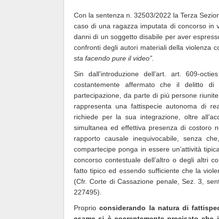
Con la sentenza n. 32503/2022 la Terza Sezione
caso di una ragazza imputata di concorso in v
danni di un soggetto disabile per aver espress
confronti degli autori materiali della violenza
sta facendo pure il video”.
Sin dall’introduzione dell’art. art. 609-oc
costantemente affermato che il delitto di
partecipazione, da parte di più persone riunite, 
rappresenta una fattispecie autonoma di rea
richiede per la sua integrazione, oltre all’a
simultanea ed effettiva presenza di costoro n
rapporto causale inequivocabile, senza che
compartecipe ponga in essere un’attività tipica 
concorso contestuale dell’altro o degli altri c
fatto tipico ed essendo sufficiente che la vi
(Cfr. Corte di Cassazione penale, Sez. 3, se
227495).
Proprio
considerando la natura di fattispe
esame si è coerentemente precisato che i