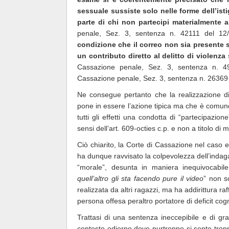
sessuale sussiste solo nelle forme dell’isti
parte di chi non partecipi materialmente a
penale, Sez. 3, sentenza n. 42111 del 12
condizione che il correo non sia presente s
un contributo diretto al delitto di violenza
Cassazione penale, Sez. 3, sentenza n. 4
Cassazione penale, Sez. 3, sentenza n. 26369 
Ne consegue pertanto che la realizzazione d
pone in essere l’azione tipica ma che è comun
tutti gli effetti una condotta di “partecipazi
sensi dell’art. 609-octies
c.p. e non a titolo di
Ciò chiarito, la Corte di Cassazione nel cas
ha dunque ravvisato la colpevolezza dell’indaga
“morale”, desunta in maniera inequivocabil
quell’altro gli sta facendo pure il video
” non s
realizzata da altri ragazzi, ma ha addirittura raf
persona offesa peraltro portatore di deficit cogn
Trattasi di una sentenza ineccepibile e di grande
contesto odierno dove purtroppo si sente trop