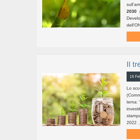
sull’
2030
Develo
dell’ON
Il t
16 Fe
Lo sco
(Commi
tema: “
investi
stampa
2022 ..