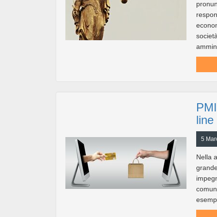
pronunc
respons
econom
societ
amminis
PMI:
line
5 Mar
Nella 
grande 
impegn
comunit
esempio