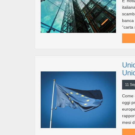
E’ not
italia
scambi
banca i
“carta
Uni
Uni
11 Se
Come è
oggi pr
europe
rapport
mesi di