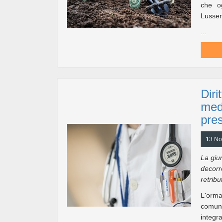
che o
Lusse
...
Diri
medi
pres
13 No
La giur
decorre
retribu
L'orma
comuni
integr