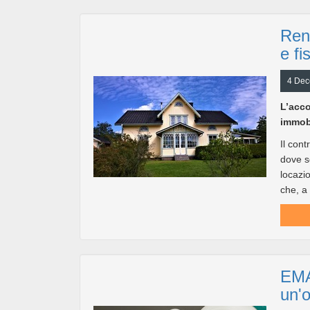
Rent
e fi
4 Dec
L’acco
immobi
Il cont
dove so
locazi
che, a 
EMA 
un'o