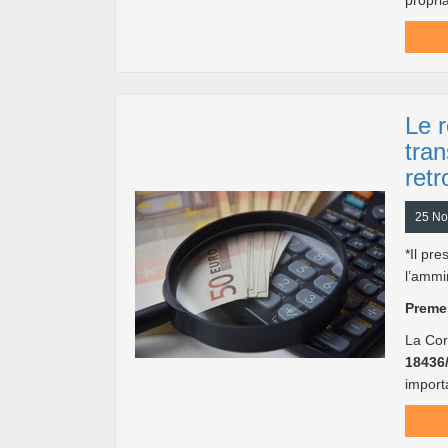
propria
Le r
tran
retr
25 No
*Il pr
l’ammi
Preme
La Cor
18436
importa