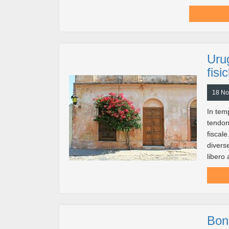
Urug
fisi
18 No
In tem
tendon
fiscal
diverse
libero 
Bonu