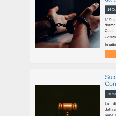
24 Oc
E’ l’i
dorme
Coeli,
compie 
In udie
Suic
Cont
28 Ma
La di
dall’a
parte 