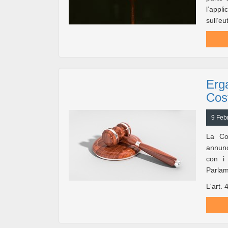
l’appl
sull’eu
Erga
Cost
9 Feb
La Co
annunc
con i 
Parlam
L'art. 