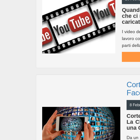
Quando
che ci
caricat
I video d
lavoro co
parti del
Cor
Fac
8 Feb
Cort
La C
una 
Da un 