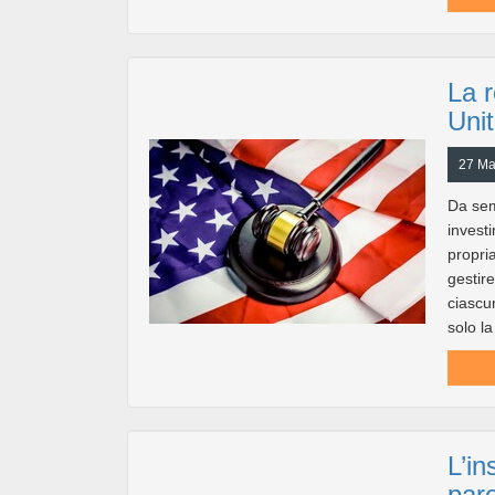
La r
Unit
27 Ma
Da sem
invest
propri
gestire
ciascu
solo la 
L’in
paro