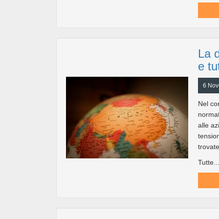
La d
e tu
6 Nov
Nel cor
normati
alle a
tension
trovate
Tutte..