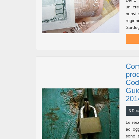
Dal 1°
un cre
nuovi d
region
Sardeg
Come
proc
Codi
Gui
201
3 Dec
Le rec
ad ogg
sono s