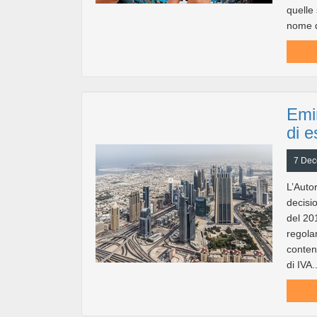
quelle
nome d
Emir
di e
7 Dec
L’Auto
decisi
del 201
regola
conten
di IVA..