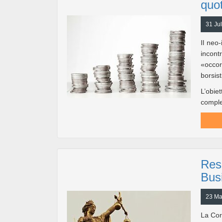
quot
31 Ju
Il neo
incont
«occo
borsist
L’obiet
comple
Resp
Bus
23 Ma
La Cor