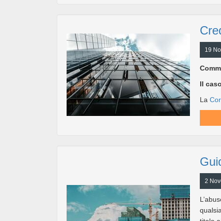
Cred
19 No
Commen
Il cas
La
Cor
Guid
2 Nov
L’abus
qualsi