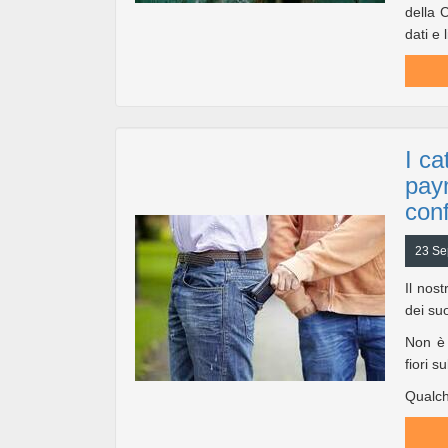
della 
dati e 
I ca
pay
conf
23 Se
Il nos
dei suo
Non è 
fiori s
Qualch