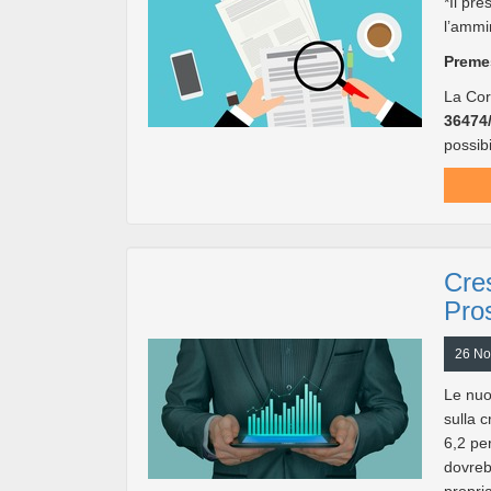
*Il pr
l’ammi
Preme
La Cor
36474
possibi
Cres
Pros
26 No
Le nuo
sulla c
6,2 pe
dovreb