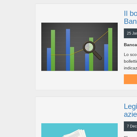
Il b
Banc
25 Ja
Banca 
Lo sco
bollet
indicaz
Legi
azie
7 Dec