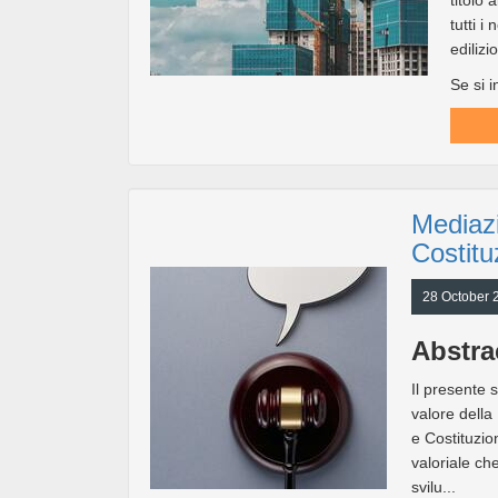
titolo 
tutti 
edilizio
Se si i
Mediazi
Costitu
28 October 
Abstra
Il presente 
valore della
e Costituzio
valoriale che
svilu...