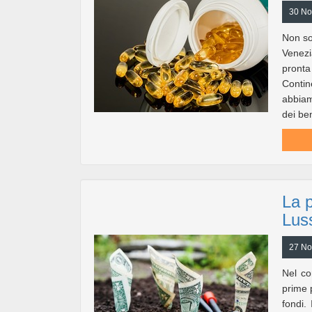
30 No
Non so
Venezi
pronta
Contin
abbiam
dei ben
La p
Lus
27 No
Nel co
prime p
fondi. 