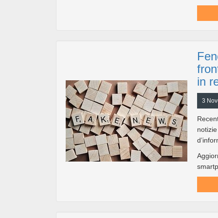
Fen
fron
in r
3 Nov
Recent
notizi
d’infor
Aggio
smartph