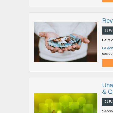
Rev
21 Fe
La rev
La don
cosidde
Una
& G
21 Fe
Secon