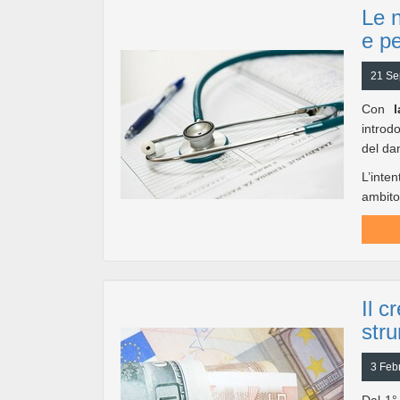
Le n
e pe
21 Se
Con
introd
del da
L’inten
ambito
Il c
str
3 Feb