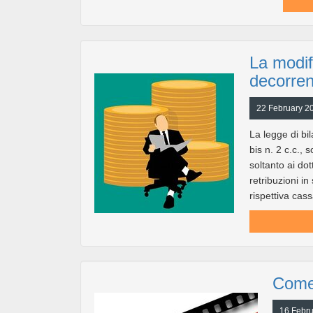
La modifi
decorren
22 February 20
La legge di bi
bis n. 2 c.c., 
soltanto ai dot
retribuzioni in
rispettiva cass
Come 
16 Febru