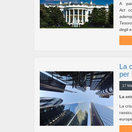
A par
Act co
adempie
Tesoro
degli ef
La c
per
17 Ma
La cri
La cri
rassic
europe