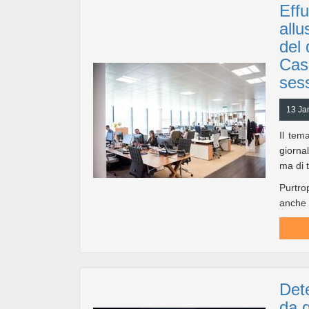
Effu
all
del 
Cas
ses
13 Ja
Il tem
giornal
ma di 
Purtro
anche s
Dete
da 