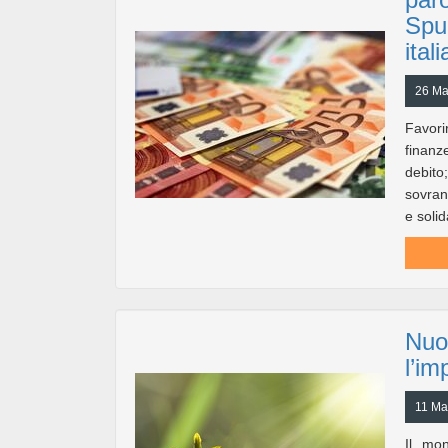
Spun
ital
26 Ma
Favori
finanz
debito
sovrani
e solid
Nuov
l’i
11 Ma
Il mo