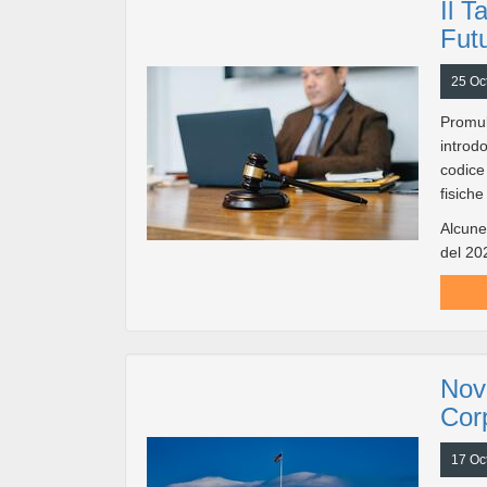
Il T
Futu
25 Oc
Promul
introdo
codice
fisiche
Alcune 
del 202
Novi
Cor
17 Oc