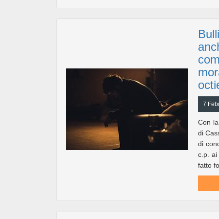
Bull
anc
com
mora
octi
7 Feb
Con la
di Cas
di con
c.p. a
fatto 