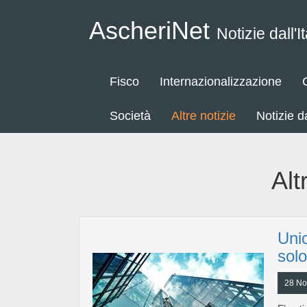
AscheriNet
Notizie dall'It
Fisco
Internazionalizzazione
Società
Altre notizie
Notizie 
Alt
Uni
solo
28 No