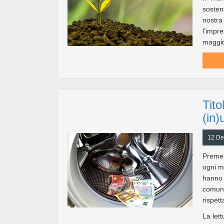
sosteni
nostra
l’impr
maggio
Tito
(in)
12 De
Premes
ogni m
hanno 
comunqu
rispet
La lett