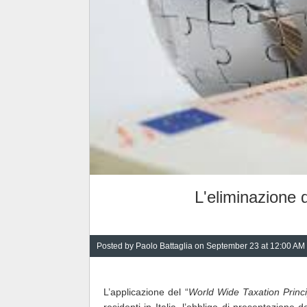
L'eliminazione 
Posted by
Paolo Battaglia
on September 23 at 12:00 AM
L’applicazione del “
World Wide Taxation Princi
residenti in Italia, l’obbligo di presentazione de