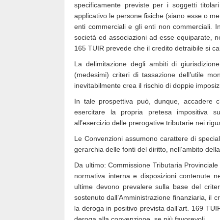
specificamente previste per i soggetti titola
applicativo le persone fisiche (siano esse o meno
enti commerciali e gli enti non commerciali. In
società ed associazioni ad esse equiparate, non
165 TUIR prevede che il credito detraibile si cal
La delimitazione degli ambiti di giurisdizion
(medesimi) criteri di tassazione dell’utile mond
inevitabilmente crea il rischio di doppie imposiz
In tale prospettiva può, dunque, accadere ch
esercitare la propria pretesa impositiva s
all’esercizio delle prerogative tributarie nei r
Le Convenzioni assumono carattere di speciali
gerarchia delle fonti del diritto, nell’ambito del
Da ultimo: Commissione Tributaria Provinciale 
normativa interna e disposizioni contenute n
ultime devono prevalere sulla base del crite
sostenuto dall’Amministrazione finanziaria, il c
la deroga in positivo prevista dall’art. 169 TU
deroga alla convenzione, se più favorevoli.