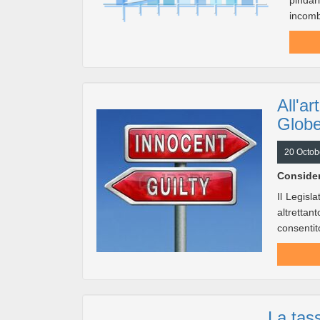
pindar
incomb
All'a
Globe
20 Octob
Consider
Il Legisl
altrettan
consentit
La tass