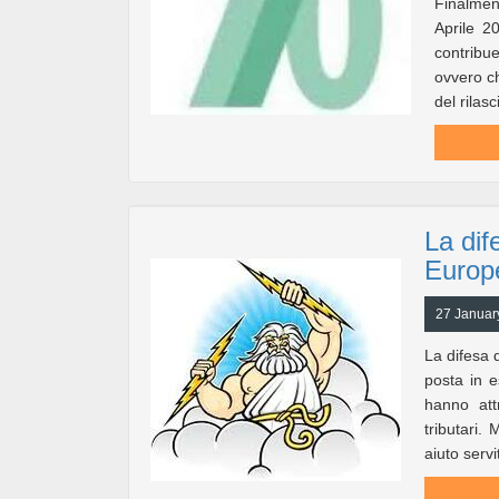
Finalmen
Aprile 2
contribu
ovvero ch
del rilasci
La dif
Europ
27 Januar
La difesa 
posta in e
hanno attr
tributari
aiuto servi