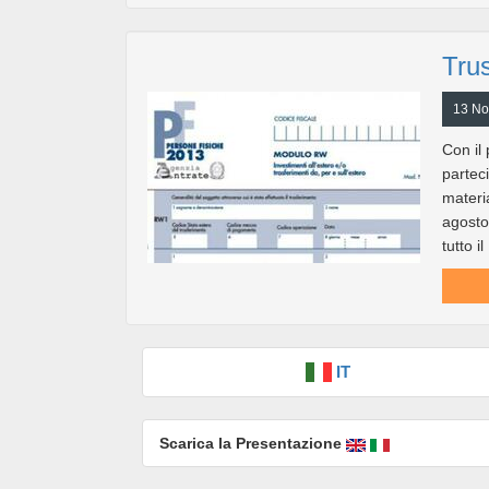
Tru
13 No
Con il 
partec
materia
agosto 
tutto i
IT
Scarica la Presentazione