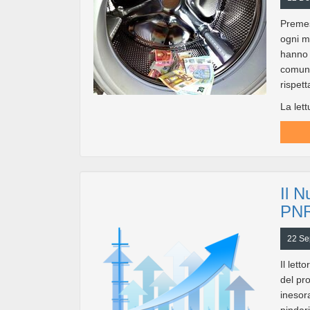
Premes
ogni m
hanno 
comunqu
rispet
La lett
Il N
PN
22 Se
Il lett
del pr
inesor