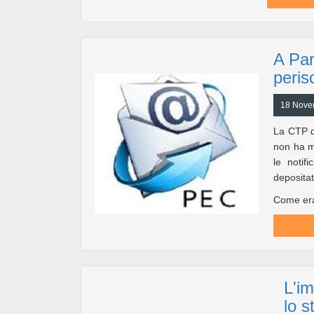
A Par
peris
18 Nove
La CTP d
non ha ma
le notif
depositat
Come era 
L'im
lo s