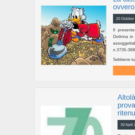
ovvero 
20 October
Il present
Dottrina i
assoggettab
n.3735-388
Sebbene tutt
Altol
prova
riten
30 April