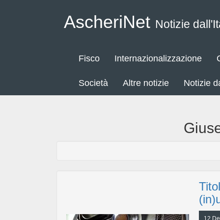
AscheriNet
Notizie dall'It
Fisco
Internazionalizzazione
Società
Altre notizie
Notizie 
Gius
Tito
(in)
12 De