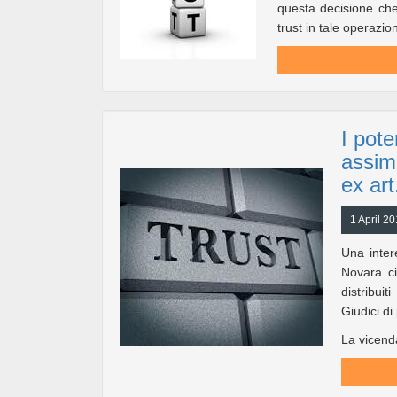
questa decisione che 
trust in tale operazio
I pote
assimi
ex art
1 April 2
Una inter
Novara ci
distribui
Giudici di
La vicenda