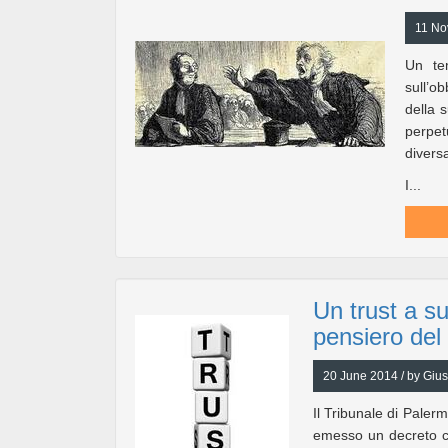
11 No
Un te
sull’ob
della 
perpe
divers
I...
Un trust a su
pensiero del
20 June 2014 / by Giu
Il Tribunale di Paler
emesso un decreto co