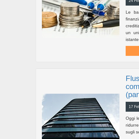
24 Fe
Le ba
finanz
crediti
un uni
istante
Flus
com
(par
17 Fe
Oggi l
ridurre
sugli 