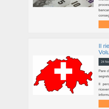
proces
bancari
conseg
Il r
Volu
24 No
Pare ch
segret
Il per
riceve
informa