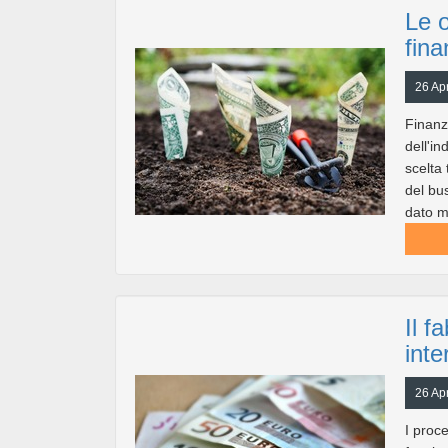
Le o
fina
26 Apr
Finanz
dell'in
scelta 
del bu
dato m
Il f
inte
26 Apr
I proc