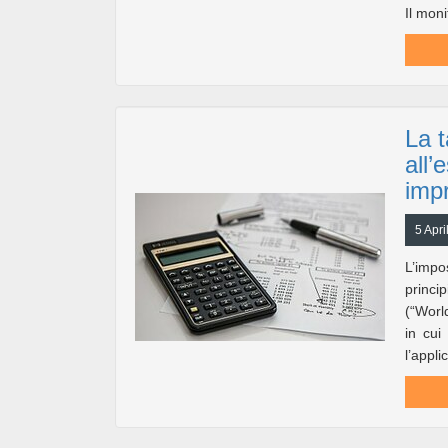
Il moni
La t
all’
impr
5 Apri
L’impo
princi
(“Worl
in cui
l’appli