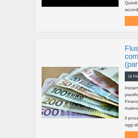
Quindi 
accorda
Flus
com
(par
16 Fe
Inizia
piani
Finanz
materi
Il proc
oggi di