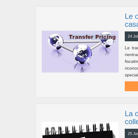
Le o
cas
24 Jul
Le tra
rientr
fiscal
ricono
specia
La d
coll
25 Ju