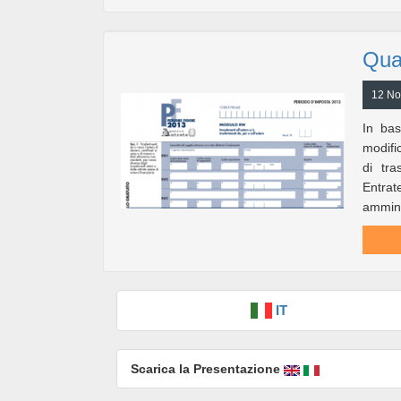
Qua
12 No
In bas
modifi
di tra
Entra
ammini
IT
Scarica la Presentazione