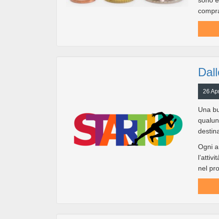
sono e
compra
Dall
26 Apr
Una bu
qualun
destina
Ogni a
l’attiv
nel pro