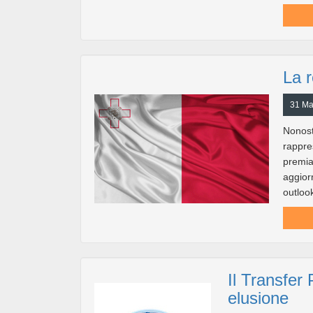
La r
31 Ma
Nonost
rappr
premi
aggio
outlook
Il Transfer 
elusione