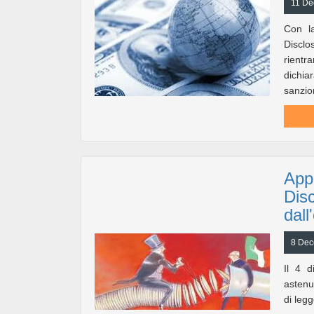
11 De
Con la
Discl
rientr
dichiar
sanzio
Appr
Disc
dall
8 Dec
Il 4 d
astenut
di legg