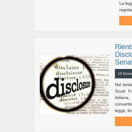
La leg
regolar
Rient
Discl
Senat
19 Novem
Nel tenta
Scudi Fi
italiana
convertit
legge, li