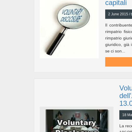
capitali
2 June 2015 / 
Il contribuent
rimpatrio fisi
rimpatrio giur
giuridico, gi
se ci son...
Volu
dell
13.
18 Ma
La rec