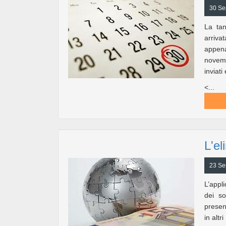
30 Se
La tan
arrivat
appena
novemb
inviati
<...
L'el
23 Se
L’appli
dei so
present
in altr