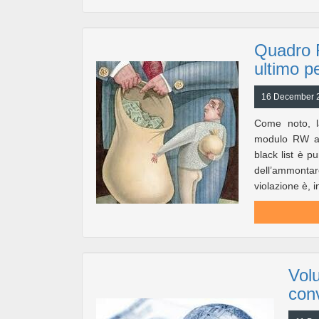
Quadro 
ultimo p
16 December 20
Come noto, la
modulo RW all
black list è 
dell’ammontare
violazione è, in
Volu
con