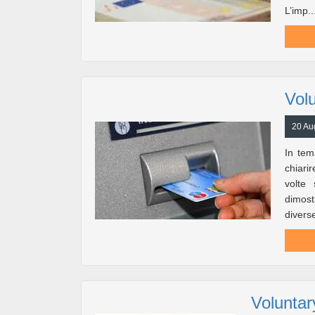
L’imp..
Vol
20 Au
In te
chiari
volte 
dimost
diverse
Voluntar