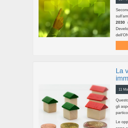
Secon
sull’
2030
Develo
dell’ON
La v
immo
11 Ma
Questo 
gli asp
partico
Le opp