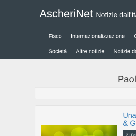
AscheriNet
Notizie dall'It
Fisco
Internazionalizzazione
Società
Altre notizie
Notizie 
Paol
Una
& G
21 Fe