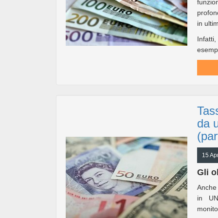
funzio
profon
in ulti
Infatti
esempi
Tass
da 
(par
15 Apr
Gli o
Anche n
in UN
monito