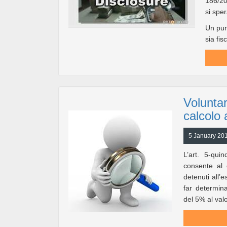
186/20
si spe
Un pun
sia fis
Voluntar
calcolo a
5 January 201
L’art. 5-qui
consente al 
detenuti all’e
far determina
del 5% al valo