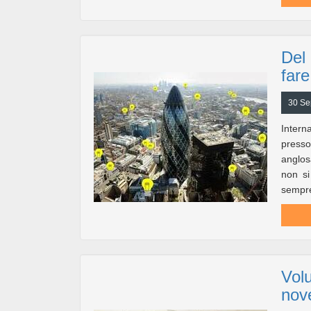
Del 
far
30 Se
Intern
press
anglos
non si
sempre
Volu
nov