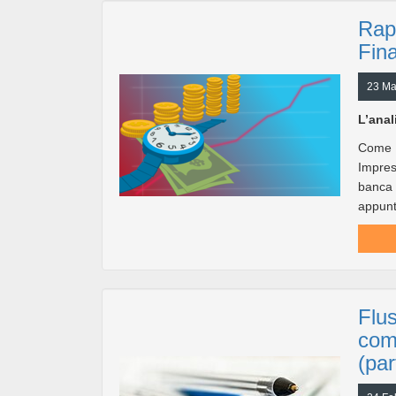
Rap
Fina
23 Ma
L’anal
Come s
Impres
banca è
appunto
Flus
com
(par