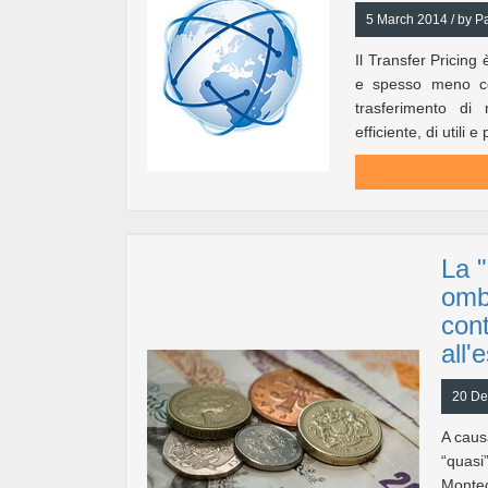
5 March 2014 / by Pa
Il Transfer Pricing
e spesso meno com
trasferimento di 
efficiente, di utili
La "
ombr
cont
all'
20 De
A caus
“quasi
Montec